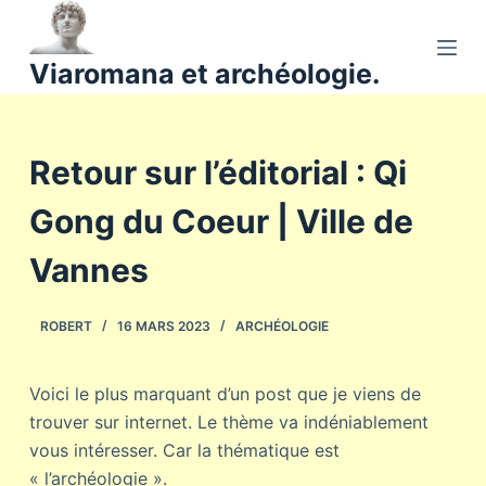
P
a
Viaromana et archéologie.
s
s
e
Retour sur l’éditorial : Qi
r
a
Gong du Coeur | Ville de
u
c
Vannes
o
n
ROBERT
16 MARS 2023
ARCHÉOLOGIE
t
e
n
Voici le plus marquant d’un post que je viens de
u
trouver sur internet. Le thème va indéniablement
vous intéresser. Car la thématique est
« l’archéologie ».