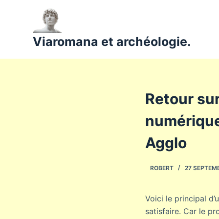
P
a
s
Viaromana et archéologie.
s
e
r
a
Retour sur 
u
c
numérique,
o
n
Agglo
t
e
ROBERT
27 SEPTEM
n
u
Voici le principal d
satisfaire. Car le pr