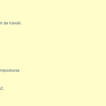
 de travail.
 impostures
AC.