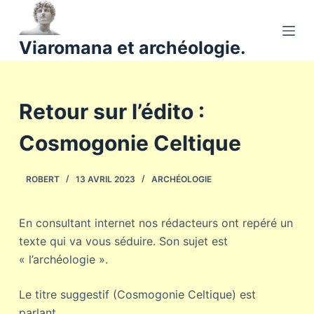
P
a
Viaromana et archéologie.
s
s
e
Retour sur l’édito :
r
a
Cosmogonie Celtique
u
c
o
ROBERT
13 AVRIL 2023
ARCHÉOLOGIE
n
t
En consultant internet nos rédacteurs ont repéré un
e
texte qui va vous séduire. Son sujet est
n
« l’archéologie ».
u
Le titre suggestif (Cosmogonie Celtique) est
parlant.