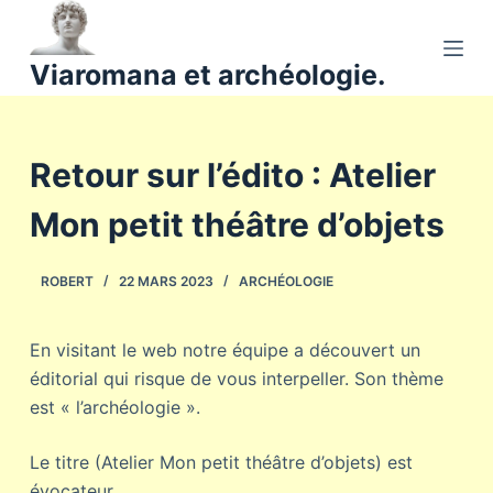
P
a
Viaromana et archéologie.
s
s
e
Retour sur l’édito : Atelier
r
a
Mon petit théâtre d’objets
u
c
o
ROBERT
22 MARS 2023
ARCHÉOLOGIE
n
t
En visitant le web notre équipe a découvert un
e
éditorial qui risque de vous interpeller. Son thème
n
est « l’archéologie ».
u
Le titre (Atelier Mon petit théâtre d’objets) est
évocateur.