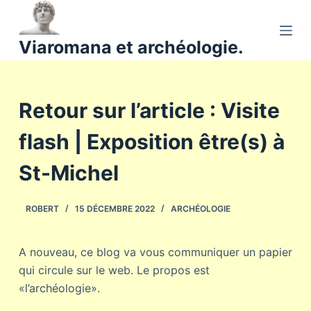
P
a
Viaromana et archéologie.
s
s
e
Retour sur l’article : Visite
r
a
flash | Exposition être(s) à
u
c
St-Michel
o
n
ROBERT
15 DÉCEMBRE 2022
ARCHÉOLOGIE
t
e
n
A nouveau, ce blog va vous communiquer un papier
u
qui circule sur le web. Le propos est
«l’archéologie».