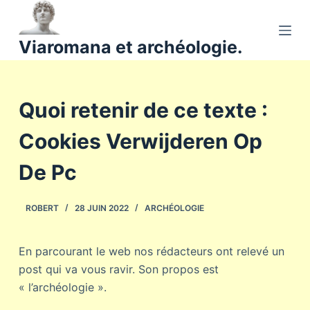
P
a
Viaromana et archéologie.
s
s
e
Quoi retenir de ce texte :
r
a
Cookies Verwijderen Op
u
c
De Pc
o
n
ROBERT
28 JUIN 2022
ARCHÉOLOGIE
t
e
n
En parcourant le web nos rédacteurs ont relevé un
u
post qui va vous ravir. Son propos est
« l’archéologie ».