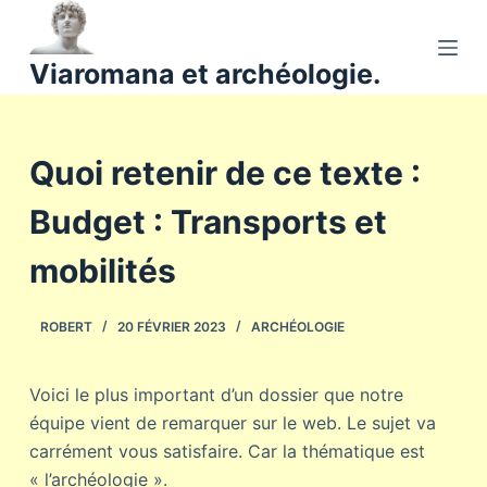
P
a
Viaromana et archéologie.
s
s
e
Quoi retenir de ce texte :
r
a
Budget : Transports et
u
c
mobilités
o
n
ROBERT
20 FÉVRIER 2023
ARCHÉOLOGIE
t
e
n
Voici le plus important d’un dossier que notre
u
équipe vient de remarquer sur le web. Le sujet va
carrément vous satisfaire. Car la thématique est
« l’archéologie ».