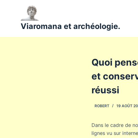
P
a
s
Viaromana et archéologie.
s
e
r
a
Quoi pense
u
c
et conser
o
n
réussi
t
e
ROBERT
19 AOÛT 20
n
u
Dans le cadre de no
lignes vu sur intern