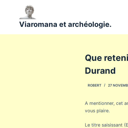
P
a
s
Viaromana et archéologie.
s
e
r
a
Que reteni
u
c
Durand
o
n
ROBERT
27 NOVEMB
t
e
n
A mentionner, cet ar
u
vous plaire.
Le titre saisissant