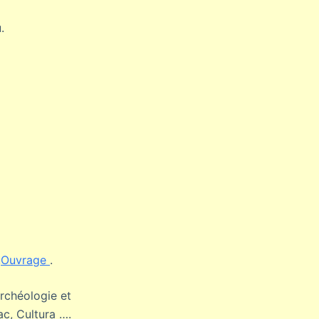
.
,
Ouvrage
.
archéologie et
ac, Cultura ….