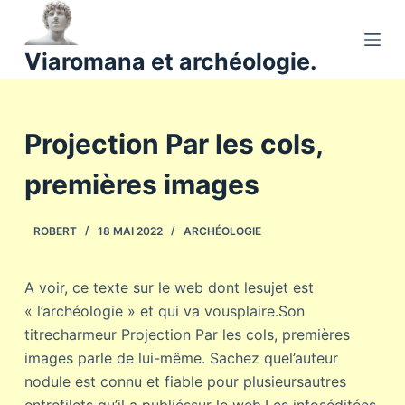
P
a
Viaromana et archéologie.
s
s
e
Projection Par les cols,
r
a
premières images
u
c
o
ROBERT
18 MAI 2022
ARCHÉOLOGIE
n
t
A voir, ce texte sur le web dont lesujet est
e
« l’archéologie » et qui va vousplaire.Son
n
titrecharmeur Projection Par les cols, premières
u
images parle de lui-même. Sachez quel’auteur
nodule est connu et fiable pour plusieursautres