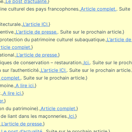
e.,
Le post d’actualité.
}
oine culturel des pays francophones.,
Article complet.
. Suite
tecturale.,
L’article ICI.
}
entive.,
L’article de presse.
. Suite sur le prochain article.}
 protection du patrimoine culturel subaquatique.,
L’article de
rticle complet.
}
tional.,
L’article de presse.
}
iques de conservation – restauration.,
Ici.
. Suite sur le proch
ur l’authenticité.,
L’article ICI.
. Suite sur le prochain article.
e complet.
. Suite sur le prochain article.}
imoine.,
A lire ici.
}
.,
A lire ici.
}
r.
}
ion du patrimoine).,
Article complet.
}
s de liant dans les maçonneries.,
Ici.
}
,
L’article de presse.
}
,
Le post d’actualité.
. Suite sur le prochain article.}