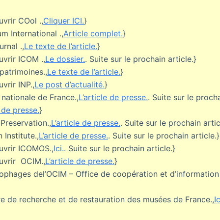
vrir COol .,
Cliquer ICI.
}
m International .,
Article complet.
}
rnal .,
Le texte de l’article.
}
vrir ICOM .,
Le dossier.
. Suite sur le prochain article.}
 patrimoines.,
Le texte de l’article.
}
vrir INP.,
Le post d’actualité.
}
 nationale de France.,
L’article de presse.
. Suite sur le procha
e de presse.
}
 Preservation.,
L’article de presse.
. Suite sur le prochain artic
Institute.,
L’article de presse.
. Suite sur le prochain article.}
uvrir ICOMOS.,
Ici.
. Suite sur le prochain article.}
uvrir OCIM.,
L’article de presse.
}
ophages del’OCIM – Office de coopération et d’information
 de recherche et de restauration des musées de France.,
Ic