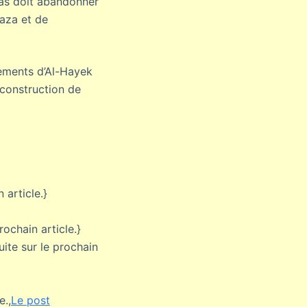
mas doit abandonner
Gaza et de
sements d’Al-Hayek
reconstruction de
n article.}
prochain article.}
Suite sur le prochain
e.,
Le post