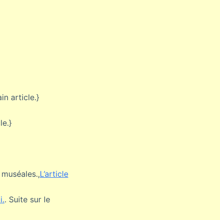
in article.}
le.}
 muséales.,
L’article
i.
. Suite sur le