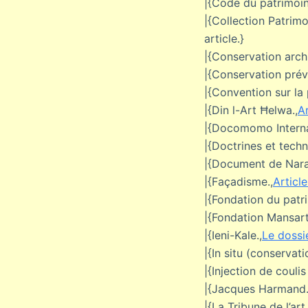
|{Code du patrimoin
|{Collection Patrim
article.}
|{Conservation archi
|{Conservation prév
|{Convention sur la
|{Din l-Art Ħelwa.,
A
|{Docomomo Interna
|{Doctrines et techn
|{Document de Nara s
|{Façadisme.,
Articl
|{Fondation du patr
|{Fondation Mansart
|{Ieni-Kale.,
Le dossie
|{In situ (conservat
|{Injection de couli
|{Jacques Harmand.
|{La Tribune de l’art.