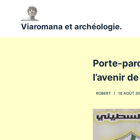
P
a
s
Viaromana et archéologie.
s
e
r
a
Porte-paro
u
c
l’avenir d
o
n
ROBERT
18 AOÛT 2
t
e
n
u