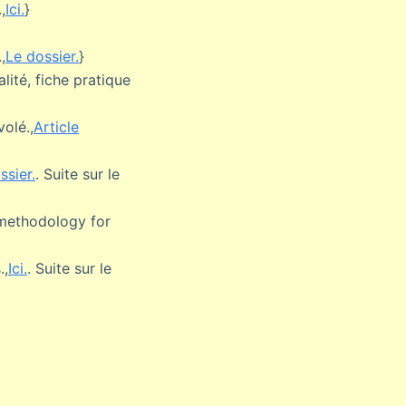
,
Ici.
}
,
Le dossier.
}
lité, fiche pratique
volé.,
Article
ssier.
. Suite sur le
 methodology for
.,
Ici.
. Suite sur le