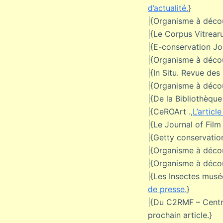
d’actualité.
}
|{Organisme à décou
|{Le Corpus Vitrearu
|{E-conservation Jou
|{Organisme à décou
|{In Situ. Revue des
|{Organisme à décou
|{De la Bibliothèque
|{CeROArt .,
L’articl
|{Le Journal of Film
|{Getty conservation 
|{Organisme à déco
|{Organisme à déco
|{Les Insectes musé
de presse.
}
|{Du C2RMF – Centre
prochain article.}