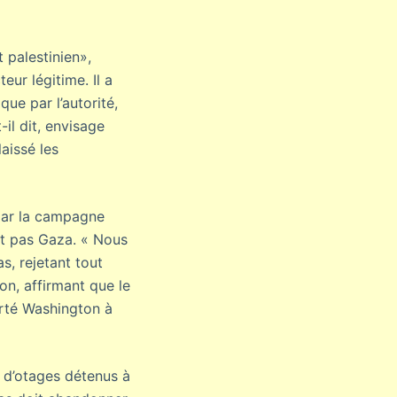
 palestinien»,
eur légitime. Il a
que par l’autorité,
-il dit, envisage
laissé les
par la campagne
ent pas Gaza. « Nous
s, rejetant tout
on, affirmant que le
orté Washington à
 d’otages détenus à