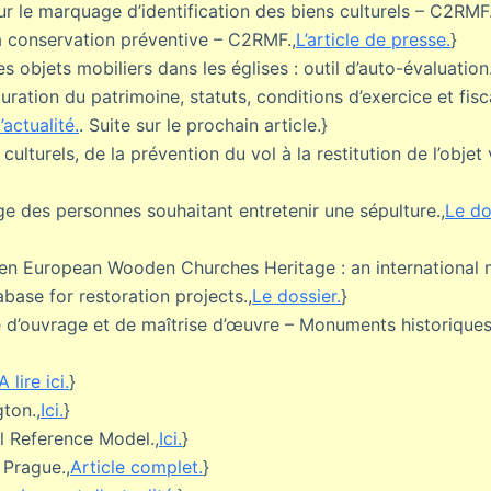
ur le marquage d’identification des biens culturels – C2RMF.
 conservation préventive – C2RMF.,
L’article de presse.
}
s objets mobiliers dans les églises : outil d’auto-évaluation.
auration du patrimoine, statuts, conditions d’exercice et fisca
’actualité.
. Suite sur le prochain article.}
culturels, de la prévention du vol à la restitution de l’objet 
age des personnes souhaitant entretenir une sépulture.,
Le do
den European Wooden Churches Heritage : an international
base for restoration projects.,
Le dossier.
}
e d’ouvrage et de maîtrise d’œuvre – Monuments historiques
A lire ici.
}
ton.,
Ici.
}
 Reference Model.,
Ici.
}
 Prague.,
Article complet.
}