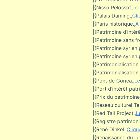
|{Nisso Pelossof.,
Ici.
|{Palais Daming.,
Cli
|{Paris historique.,
A 
|{Patrimoine d’intérê
|{Patrimoine sans fr
|{Patrimoine syrien 
|{Patrimoine syrien 
|{Patrimonialisation.
|{Patrimonialisatio
|{Pont de Gorica.,
Le
|{Port d’intérêt patr
|{Prix du patrimoin
|{Réseau culturel Te
|{Red Tail Project.,
L
|{Registre patrimon
|{René Dinkel.,
Clique
|{Renaissance du Lil