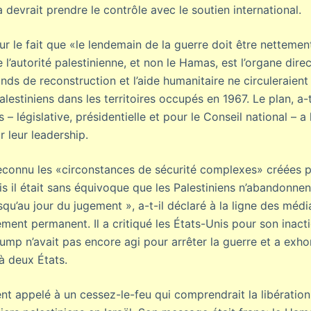
vrait prendre le contrôle avec le soutien international.
ur le fait que «le lendemain de la guerre doit être nettement
l’autorité palestinienne, et non le Hamas, est l’organe direct
onds de reconstruction et l’aide humanitaire ne circuleraient 
alestiniens dans les territoires occupés en 1967. Le plan, a-t
 – législative, présidentielle et pour le Conseil national – a 
r leur leadership.
reconnu les «circonstances de sécurité complexes» créées 
mais il était sans équivoque que les Palestiniens n’abandonn
qu’au jour du jugement », a-t-il déclaré à la ligne des média
ent permanent. Il a critiqué les États-Unis pour son inacti
ump n’avait pas encore agi pour arrêter la guerre et a exh
 à deux États.
t appelé à un cessez-le-feu qui comprendrait la libération