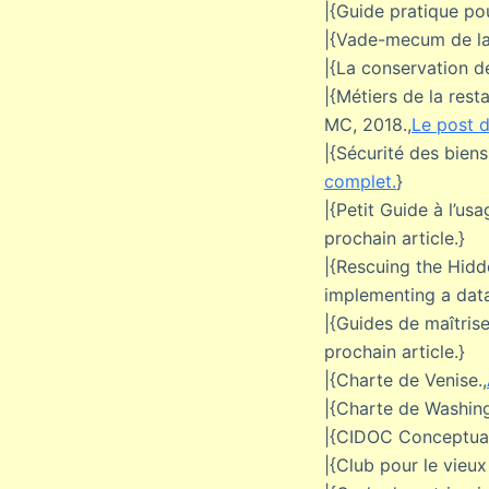
|{Guide pratique po
|{Vade-mecum de la
|{La conservation de
|{Métiers de la rest
MC, 2018.,
Le post d
|{Sécurité des biens 
complet.
}
|{Petit Guide à l’us
prochain article.}
|{Rescuing the Hid
implementing a data
|{Guides de maîtris
prochain article.}
|{Charte de Venise.,
|{Charte de Washing
|{CIDOC Conceptual
|{Club pour le vieux