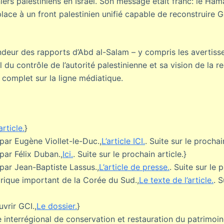
iers palestiniens en Israël. Son message était franc: le Ha
place à un front palestinien unifié capable de reconstruire 
ndeur des rapports d’Abd al-Salam – y compris les avertis
ël du contrôle de l’autorité palestinienne et sa vision de la 
le complet sur la ligne médiatique.
article.
}
par Eugène Viollet-le-Duc.,
L’article ICI.
. Suite sur le prochai
par Félix Duban.,
Ici.
. Suite sur le prochain article.}
 par Jean-Baptiste Lassus.,
L’article de presse.
. Suite sur le 
lorique important de la Corée du Sud.,
Le texte de l’article.
. 
vrir GCI.,
Le dossier.
}
 interrégional de conservation et restauration du patrimoin