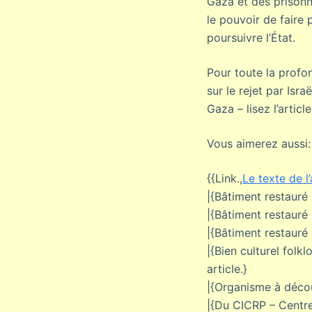
Gaza et des prisonn
le pouvoir de faire 
poursuivre l’État.
Pour toute la profo
sur le rejet par Isra
Gaza – lisez l’artic
Vous aimerez aussi:
{{Link.,
Le texte de l’
|{Bâtiment restauré 
|{Bâtiment restauré 
|{Bâtiment restauré
|{Bien culturel folk
article.}
|{Organisme à décou
|{Du CICRP – Centre