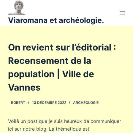
P
a
Viaromana et archéologie.
s
s
e
On revient sur l’éditorial :
r
a
Recensement de la
u
c
population | Ville de
o
n
Vannes
t
e
ROBERT
13 DÉCEMBRE 2022
ARCHÉOLOGIE
n
u
Voilà un post que je suis heureux de communiquer
ici sur notre blog. La thématique est