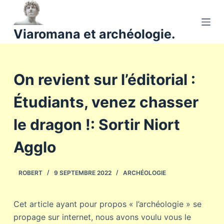
P
a
Viaromana et archéologie.
s
s
e
On revient sur l’éditorial :
r
a
Étudiants, venez chasser
u
c
le dragon !: Sortir Niort
o
n
Agglo
t
e
ROBERT
9 SEPTEMBRE 2022
ARCHÉOLOGIE
n
u
Cet article ayant pour propos « l’archéologie » se
propage sur internet, nous avons voulu vous le