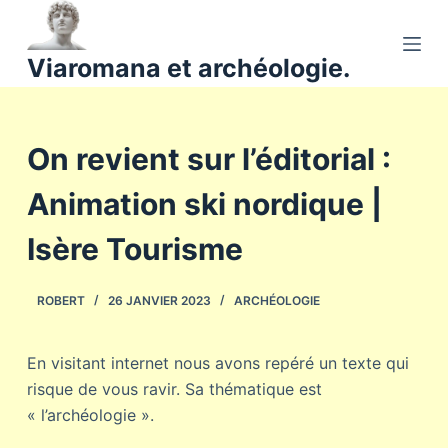
P
a
Viaromana et archéologie.
s
s
e
On revient sur l’éditorial :
r
a
Animation ski nordique |
u
c
Isère Tourisme
o
n
ROBERT
26 JANVIER 2023
ARCHÉOLOGIE
t
e
n
En visitant internet nous avons repéré un texte qui
u
risque de vous ravir. Sa thématique est
« l’archéologie ».