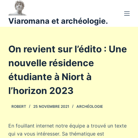
P
a
Viaromana et archéologie.
s
s
e
On revient sur l’édito : Une
r
a
nouvelle résidence
u
c
étudiante à Niort à
o
n
l’horizon 2023
t
e
ROBERT
25 NOVEMBRE 2021
ARCHÉOLOGIE
n
u
En fouillant internet notre équipe a trouvé un texte
qui va vous intéresser. Sa thématique est