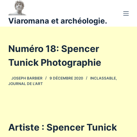
P
a
Viaromana et archéologie.
s
s
e
Numéro 18: Spencer
r
a
Tunick Photographie
u
c
o
JOSEPH BARBIER
9 DÉCEMBRE 2020
INCLASSABLE
,
JOURNAL DE L'ART
n
t
e
n
u
Artiste : Spencer Tunick