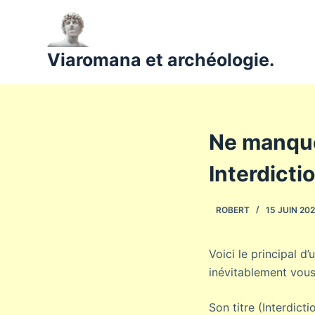
P
a
s
Viaromana et archéologie.
s
e
r
a
Ne manquez
u
c
Interdicti
o
n
ROBERT
15 JUIN 20
t
e
n
Voici le principal d
u
inévitablement vous 
Son titre (Interdict