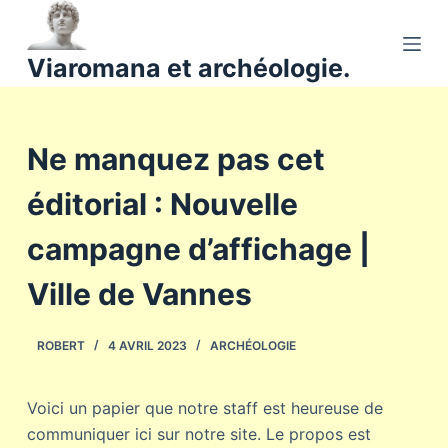
P
a
Viaromana et archéologie.
s
s
e
Ne manquez pas cet
r
a
éditorial : Nouvelle
u
c
campagne d’affichage |
o
n
Ville de Vannes
t
e
ROBERT
4 AVRIL 2023
ARCHÉOLOGIE
n
u
Voici un papier que notre staff est heureuse de
communiquer ici sur notre site. Le propos est