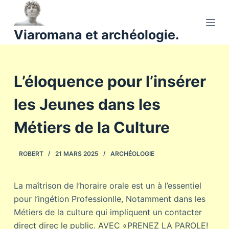
P
a
Viaromana et archéologie.
s
s
e
L’éloquence pour l’insérer
r
a
les Jeunes dans les
u
c
Métiers de la Culture
o
n
ROBERT
21 MARS 2025
ARCHÉOLOGIE
t
e
n
La maîtrison de l’horaire orale est un à l’essentiel
u
pour l’ingétion Professionlle, Notamment dans les
Métiers de la culture qui impliquent un contacter
direct direc le public. AVEC «PRENEZ LA PAROLE!