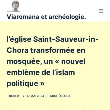
P
a
Viaromana et archéologie.
s
s
e
l’église Saint-Sauveur-in-
r
a
Chora transformée en
u
c
mosquée, un « nouvel
o
n
emblème de l’islam
t
politique »
e
n
u
ROBERT
17 MAI 2024
ARCHÉOLOGIE