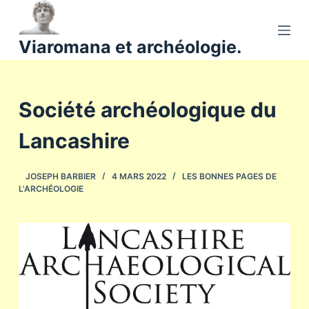
P
a
Viaromana et archéologie.
s
s
e
Société archéologique du
r
a
Lancashire
u
c
o
JOSEPH BARBIER
4 MARS 2022
LES BONNES PAGES DE
L'ARCHÉOLOGIE
n
t
e
n
u