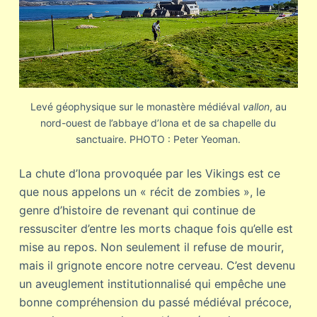
Levé géophysique sur le monastère médiéval
vallon
, au
nord-ouest de l’abbaye d’Iona et de sa chapelle du
sanctuaire. PHOTO : Peter Yeoman.
La chute d’Iona provoquée par les Vikings est ce
que nous appelons un « récit de zombies », le
genre d’histoire de revenant qui continue de
ressusciter d’entre les morts chaque fois qu’elle est
mise au repos. Non seulement il refuse de mourir,
mais il grignote encore notre cerveau. C’est devenu
un aveuglement institutionnalisé qui empêche une
bonne compréhension du passé médiéval précoce,