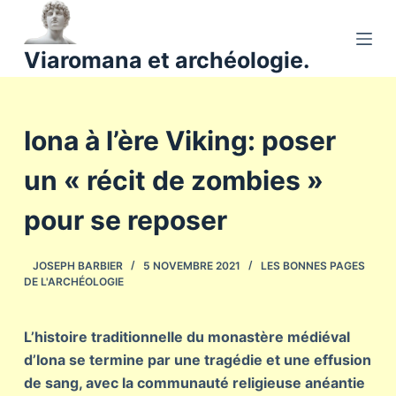
P
a
Viaromana et archéologie.
s
s
e
Iona à l’ère Viking: poser
r
a
un « récit de zombies »
u
c
pour se reposer
o
n
JOSEPH BARBIER
5 NOVEMBRE 2021
LES BONNES PAGES
t
DE L'ARCHÉOLOGIE
e
n
L’histoire traditionnelle du monastère médiéval
u
d’Iona se termine par une tragédie et une effusion
de sang, avec la communauté religieuse anéantie