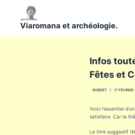
P
a
s
Viaromana et archéologie.
s
e
r
a
Infos tout
u
c
Fêtes et 
o
n
ROBERT
17 FÉVRIER
t
e
n
Voici l’essentiel d’
u
satisfaire. Car la th
Le titre suggestif (