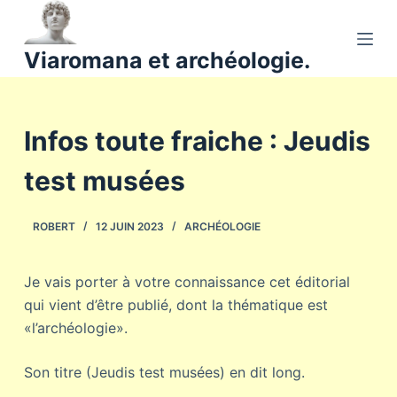
P
a
Viaromana et archéologie.
s
s
e
Infos toute fraiche : Jeudis
r
a
test musées
u
c
o
ROBERT
12 JUIN 2023
ARCHÉOLOGIE
n
t
Je vais porter à votre connaissance cet éditorial
e
qui vient d’être publié, dont la thématique est
n
«l’archéologie».
u
Son titre (Jeudis test musées) en dit long.