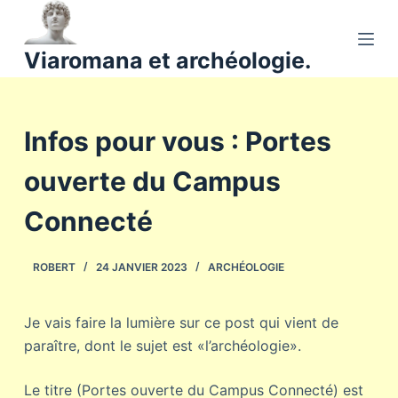
P
a
Viaromana et archéologie.
s
s
e
Infos pour vous : Portes
r
a
ouverte du Campus
u
c
Connecté
o
n
ROBERT
24 JANVIER 2023
ARCHÉOLOGIE
t
e
n
Je vais faire la lumière sur ce post qui vient de
u
paraître, dont le sujet est «l’archéologie».
Le titre (Portes ouverte du Campus Connecté) est