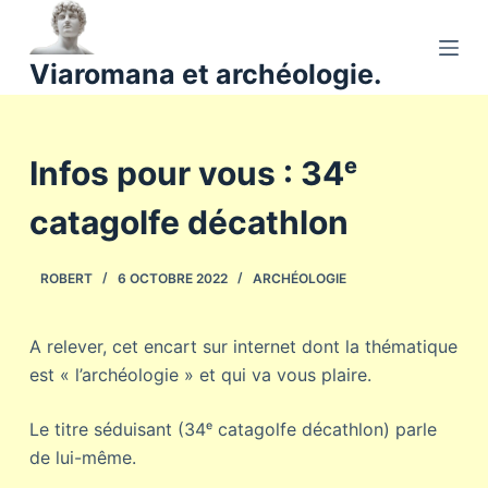
P
a
Viaromana et archéologie.
s
s
e
Infos pour vous : 34ᵉ
r
a
catagolfe décathlon
u
c
o
ROBERT
6 OCTOBRE 2022
ARCHÉOLOGIE
n
t
A relever, cet encart sur internet dont la thématique
e
est « l’archéologie » et qui va vous plaire.
n
u
Le titre séduisant (34ᵉ catagolfe décathlon) parle
de lui-même.