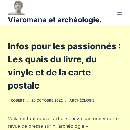
P
a
Viaromana et archéologie.
s
s
e
Infos pour les passionnés :
r
a
Les quais du livre, du
u
c
vinyle et de la carte
o
n
postale
t
e
ROBERT
20 OCTOBRE 2022
ARCHÉOLOGIE
n
u
Voilà un tout nouvel article qui va couronner notre
revue de presse sur « l’archéologie ».