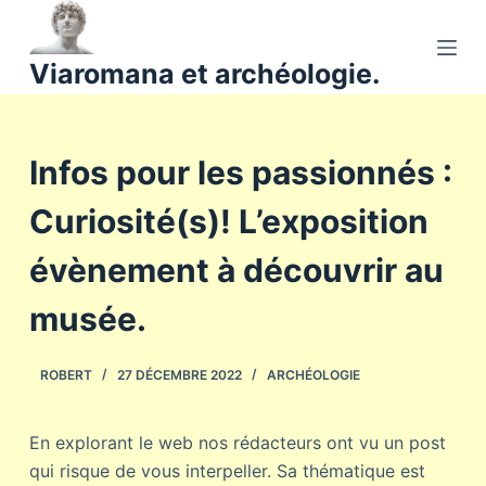
P
a
Viaromana et archéologie.
s
s
e
Infos pour les passionnés :
r
a
Curiosité(s)! L’exposition
u
c
évènement à découvrir au
o
n
musée.
t
e
ROBERT
27 DÉCEMBRE 2022
ARCHÉOLOGIE
n
u
En explorant le web nos rédacteurs ont vu un post
qui risque de vous interpeller. Sa thématique est