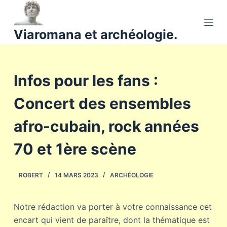
P
a
Viaromana et archéologie.
s
s
e
Infos pour les fans :
r
a
Concert des ensembles
u
c
afro-cubain, rock années
o
n
70 et 1ère scène
t
e
ROBERT
14 MARS 2023
ARCHÉOLOGIE
n
u
Notre rédaction va porter à votre connaissance cet
encart qui vient de paraître, dont la thématique est