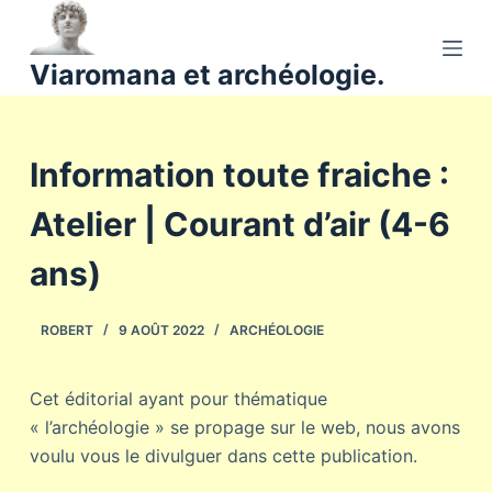
P
a
Viaromana et archéologie.
s
s
e
Information toute fraiche :
r
a
Atelier | Courant d’air (4-6
u
c
ans)
o
n
ROBERT
9 AOÛT 2022
ARCHÉOLOGIE
t
e
n
Cet éditorial ayant pour thématique
u
« l’archéologie » se propage sur le web, nous avons
voulu vous le divulguer dans cette publication.