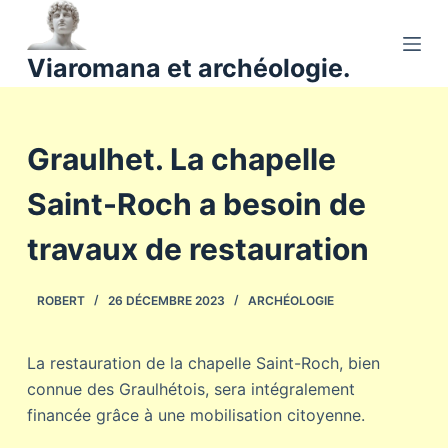
P
a
Viaromana et archéologie.
s
s
e
Graulhet. La chapelle
r
a
Saint-Roch a besoin de
u
c
travaux de restauration
o
n
ROBERT
26 DÉCEMBRE 2023
ARCHÉOLOGIE
t
e
n
La restauration de la chapelle Saint-Roch, bien
u
connue des Graulhétois, sera intégralement
financée grâce à une mobilisation citoyenne.