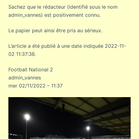
Sachez que le rédacteur (identifié sous le nom
admin_vannes) est positivement connu.
Le papier peut ainsi être pris au sérieux.
L’article a été publié à une date indiquée 2022-11-
02 11:37:38.
Football National 2
admin_vannes
mer 02/11/2022 – 11:37