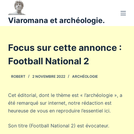
P
a
Viaromana et archéologie.
s
s
e
Focus sur cette annonce :
r
a
Football National 2
u
c
o
ROBERT
2 NOVEMBRE 2022
ARCHÉOLOGIE
n
t
Cet éditorial, dont le thème est « l’archéologie », a
e
été remarqué sur internet, notre rédaction est
n
heureuse de vous en reproduire l’essentiel ici.
u
Son titre (Football National 2) est évocateur.