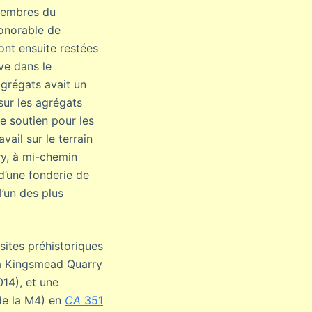
 membres du
honorable de
ont ensuite restées
ve dans le
grégats avait un
sur les agrégats
e soutien pour les
ail sur le terrain
ry, à mi-chemin
 d’une fonderie de
l’un des plus
sites préhistoriques
t à Kingsmead Quarry
014), et une
de la M4) en
CA
351