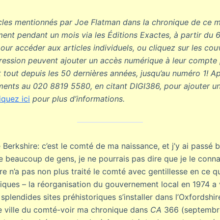
icles mentionnés par Joe Flatman dans la chronique de ce m
ent pendant un mois via les Éditions Exactes, à partir du 6 a
pour accéder aux articles individuels, ou cliquez sur les co
ression peuvent ajouter un accès numérique à leur compte
ut tout depuis les 50 dernières années, jusqu’au numéro 1! A
ents au 020 8819 5580, en citant DIGI386, pour ajouter u
iquez ici
pour plus d’informations.
le Berkshire: c’est le comté de ma naissance, et j’y ai pass
 beaucoup de gens, je ne pourrais pas dire que je le connai
ire n’a pas non plus traité le comté avec gentillesse en ce q
iques – la réorganisation du gouvernement local en 1974 a v
splendides sites préhistoriques s’installer dans l’Oxfordshire
e ville du comté-voir ma chronique dans
CA
366 (septembr