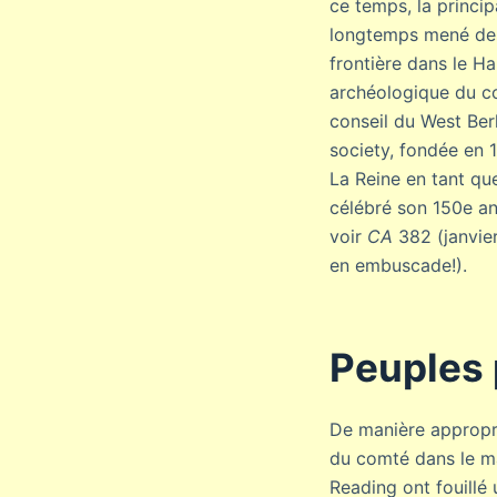
ce temps, la princip
longtemps mené des t
frontière dans le 
archéologique du com
conseil du West Berk
society, fondée en 
La Reine en tant qu
célébré son 150e an
voir
CA
382 (janvier
en embuscade!).
Peuples 
De manière appropri
du comté dans le m
Reading ont fouillé 