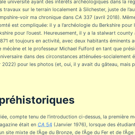
ale université ayant des intérêts archéologiques dans la rég
ravaux sur le terrain localement à Silchester, juste de l’au
Hampshire-voir ma chronique dans
CA
337 (avril 2018). Même
té est compliquée: il y a l’archéologie du Berkshire pour l
shire pour l’ouest. Heureusement, il y a la stalwart county
1871 et toujours en activité, avec deux habitants éminent
e mécène et le professeur Michael Fulford en tant que prési
niversaire dans des circonstances atténuées-socialement 
 2022) pour les photos (et, oui, il y avait du gâteau, mais p
préhistoriques
ée, compte tenu de l’introduction ci-dessus, la première me
agazine était en
CA
54
(Janvier 1976), lorsque des étudiant
un site mixte de l’Âge du Bronze, de l’Âge du Fer et de l’Âge