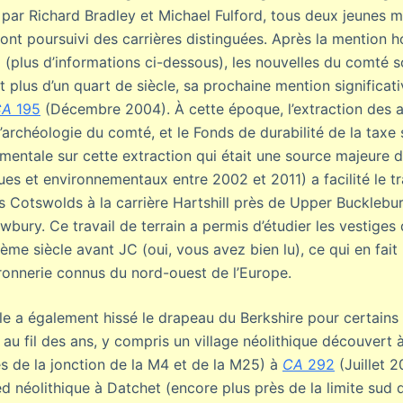
 par Richard Bradley et Michael Fulford, tous deux jeunes
 ont poursuivi des carrières distinguées. Après la mention 
 (plus d’informations ci-dessous), les nouvelles du comté s
 plus d’un quart de siècle, sa prochaine mention significati
CA
195
(Décembre 2004). À cette époque, l’extraction des a
archéologie du comté, et le Fonds de durabilité de la taxe 
mentale sur cette extraction qui était une source majeure d
es et environnementaux entre 2002 et 2011) a facilité le trav
es Cotswolds à la carrière Hartshill près de Upper Bucklebu
bury. Ce travail de terrain a permis d’étudier les vestiges
ème siècle avant JC (oui, vous avez bien lu), ce qui en fait 
rronnerie connus du nord-ouest de l’Europe.
le a également hissé le drapeau du Berkshire pour certains 
 au fil des ans, y compris un village néolithique découver
s de la jonction de la M4 et de la M25) à
CA
292
(Juillet 2
 néolithique à Datchet (encore plus près de la limite sud 