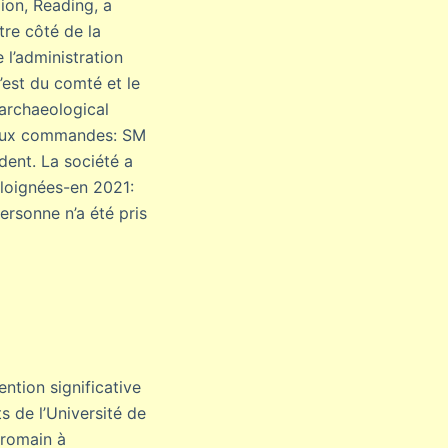
ion, Reading, a
tre côté de la
 l’administration
’est du comté et le
 archaeological
s aux commandes: SM
dent. La société a
éloignées-en 2021:
ersonne n’a été pris
ntion significative
s de l’Université de
 romain à