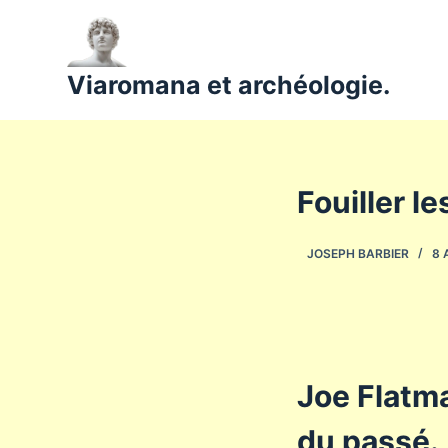
P
a
s
Viaromana et archéologie.
s
e
r
a
Fouiller l
u
c
JOSEPH BARBIER
8 
o
n
t
e
n
u
Joe Flatm
du passé.