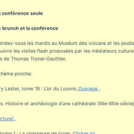
a conférence seule
e brunch et la conférence
 rendez-vous les mardis au Muséum des volcans et les jeudis
suivre les visites flash proposées par les médiateurs cultu
que de Thomas Tronel-Gauthier.
 thème proche:
 Lester, tome 19 : L’or du Louvre.,
Ouvrage
.
 Histoire et archéologie d’une cathédrale (XIIe-XIVe siècle)
erture)
.
tome 1 : La chasseuse de livres.,
Clicker Ici
.