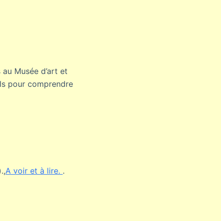
 au Musée d’art et
rels pour comprendre
.,
A voir et à lire.
.