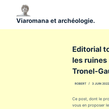
P
a
s
Viaromana et archéologie.
s
e
r
a
Editorial 
u
c
les ruines
o
n
Tronel-Ga
t
e
ROBERT
3 JUIN 202
n
u
Ce post, dont le pr
vous en proposer le