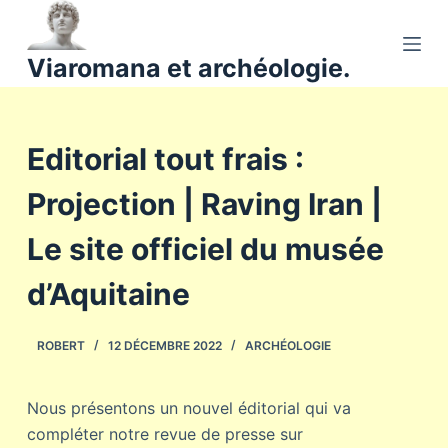
P
a
Viaromana et archéologie.
s
s
e
Editorial tout frais :
r
a
Projection | Raving Iran |
u
c
Le site officiel du musée
o
n
d’Aquitaine
t
e
ROBERT
12 DÉCEMBRE 2022
ARCHÉOLOGIE
n
u
Nous présentons un nouvel éditorial qui va
compléter notre revue de presse sur