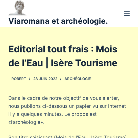
P
a
Viaromana et archéologie.
s
s
e
Editorial tout frais : Mois
r
a
de l’Eau | Isère Tourisme
u
c
o
ROBERT
28 JUIN 2022
ARCHÉOLOGIE
n
t
Dans le cadre de notre objectif de vous alerter,
e
nous publions ci-dessous un papier vu sur internet
n
il y a quelques minutes. Le propos est
u
«l’archéologie».
Son titre saisissant (Mois de l’Eau | Isère Tourisme)