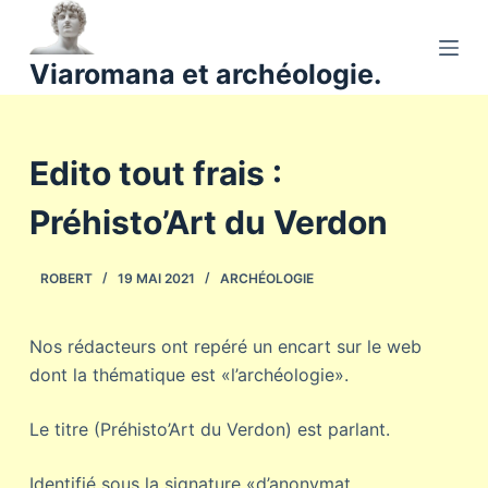
P
a
Viaromana et archéologie.
s
s
e
Edito tout frais :
r
a
Préhisto’Art du Verdon
u
c
o
ROBERT
19 MAI 2021
ARCHÉOLOGIE
n
t
Nos rédacteurs ont repéré un encart sur le web
e
dont la thématique est «l’archéologie».
n
u
Le titre (Préhisto’Art du Verdon) est parlant.
Identifié sous la signature «d’anonymat