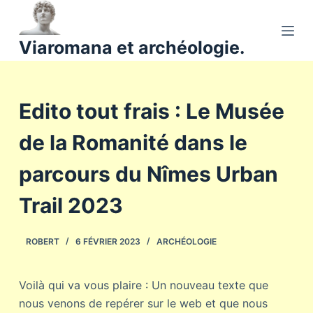
P
a
Viaromana et archéologie.
s
s
e
Edito tout frais : Le Musée
r
a
de la Romanité dans le
u
c
parcours du Nîmes Urban
o
n
Trail 2023
t
e
ROBERT
6 FÉVRIER 2023
ARCHÉOLOGIE
n
u
Voilà qui va vous plaire : Un nouveau texte que
nous venons de repérer sur le web et que nous