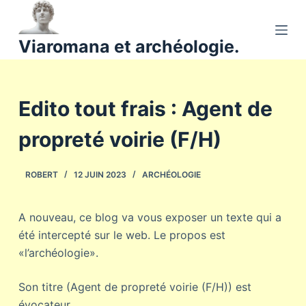
P
a
Viaromana et archéologie.
s
s
e
Edito tout frais : Agent de
r
a
propreté voirie (F/H)
u
c
o
ROBERT
12 JUIN 2023
ARCHÉOLOGIE
n
t
A nouveau, ce blog va vous exposer un texte qui a
e
été intercepté sur le web. Le propos est
n
«l’archéologie».
u
Son titre (Agent de propreté voirie (F/H)) est
évocateur.