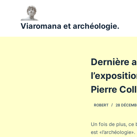
P
a
s
Viaromana et archéologie.
s
e
r
a
Dernière a
u
c
l’expositi
o
n
Pierre Coll
t
e
ROBERT
28 DÉCEMB
n
u
Un fois de plus, ce 
est «l’archéologie».