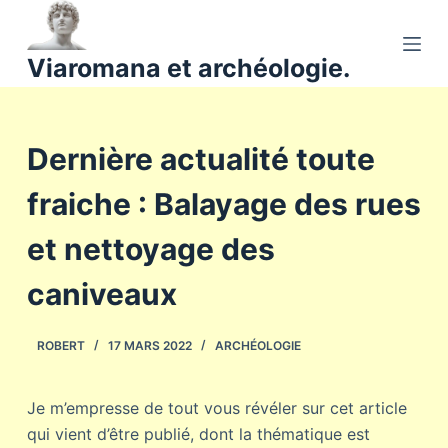
P
a
Viaromana et archéologie.
s
s
e
Dernière actualité toute
r
a
fraiche : Balayage des rues
u
c
et nettoyage des
o
n
caniveaux
t
e
ROBERT
17 MARS 2022
ARCHÉOLOGIE
n
u
Je m’empresse de tout vous révéler sur cet article
qui vient d’être publié, dont la thématique est