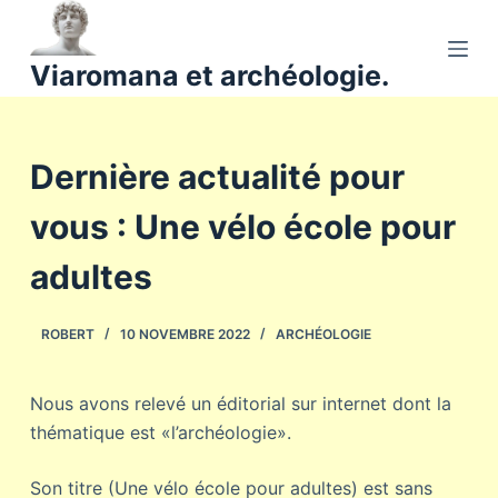
P
a
Viaromana et archéologie.
s
s
e
Dernière actualité pour
r
a
vous : Une vélo école pour
u
c
adultes
o
n
ROBERT
10 NOVEMBRE 2022
ARCHÉOLOGIE
t
e
n
Nous avons relevé un éditorial sur internet dont la
u
thématique est «l’archéologie».
Son titre (Une vélo école pour adultes) est sans