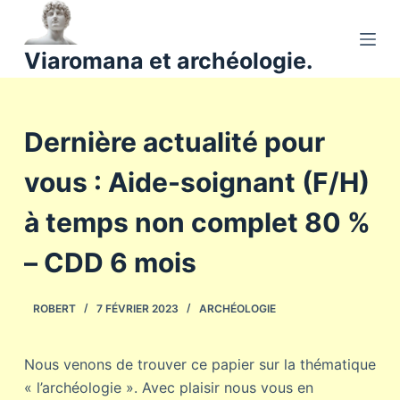
P
a
Viaromana et archéologie.
s
s
e
Dernière actualité pour
r
a
vous : Aide-soignant (F/H)
u
c
à temps non complet 80 %
o
n
– CDD 6 mois
t
e
ROBERT
7 FÉVRIER 2023
ARCHÉOLOGIE
n
u
Nous venons de trouver ce papier sur la thématique
« l’archéologie ». Avec plaisir nous vous en