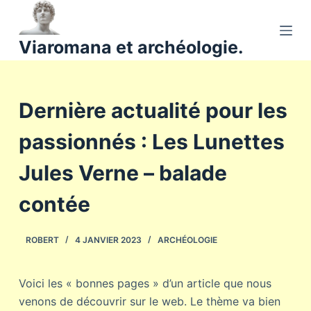
P
a
Viaromana et archéologie.
s
s
e
Dernière actualité pour les
r
a
passionnés : Les Lunettes
u
c
Jules Verne – balade
o
n
contée
t
e
ROBERT
4 JANVIER 2023
ARCHÉOLOGIE
n
u
Voici les « bonnes pages » d’un article que nous
venons de découvrir sur le web. Le thème va bien