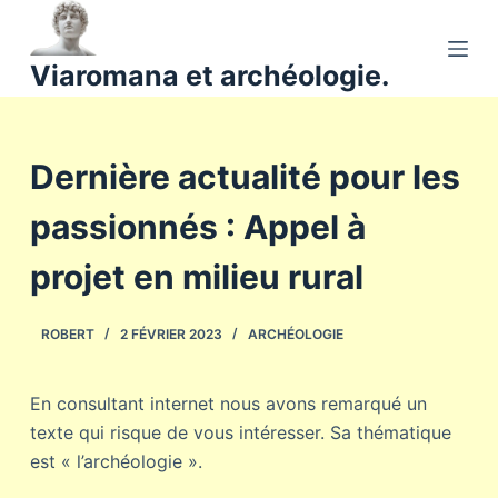
P
a
Viaromana et archéologie.
s
s
e
Dernière actualité pour les
r
a
passionnés : Appel à
u
c
projet en milieu rural
o
n
ROBERT
2 FÉVRIER 2023
ARCHÉOLOGIE
t
e
n
En consultant internet nous avons remarqué un
u
texte qui risque de vous intéresser. Sa thématique
est « l’archéologie ».