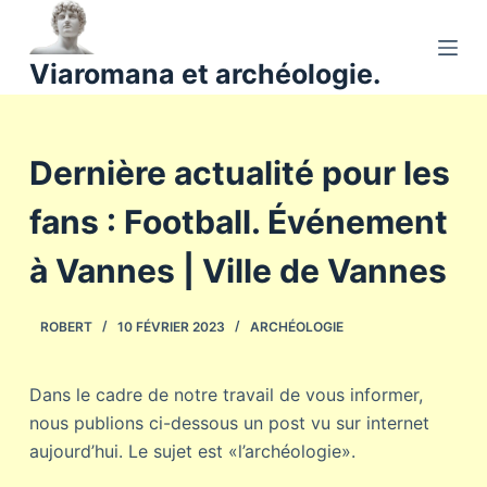
P
a
Viaromana et archéologie.
s
s
e
Dernière actualité pour les
r
a
fans : Football. Événement
u
c
à Vannes | Ville de Vannes
o
n
ROBERT
10 FÉVRIER 2023
ARCHÉOLOGIE
t
e
n
Dans le cadre de notre travail de vous informer,
u
nous publions ci-dessous un post vu sur internet
aujourd’hui. Le sujet est «l’archéologie».