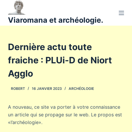
P
a
Viaromana et archéologie.
s
s
e
Dernière actu toute
r
a
fraiche : PLUi-D de Niort
u
c
Agglo
o
n
ROBERT
16 JANVIER 2023
ARCHÉOLOGIE
t
e
n
A nouveau, ce site va porter à votre connaissance
u
un article qui se propage sur le web. Le propos est
«l’archéologie».