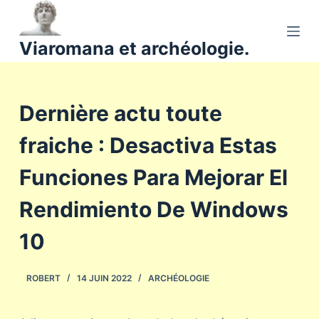
P
a
Viaromana et archéologie.
s
s
e
Dernière actu toute
r
a
fraiche : Desactiva Estas
u
c
Funciones Para Mejorar El
o
n
Rendimiento De Windows
t
10
e
n
u
ROBERT
14 JUIN 2022
ARCHÉOLOGIE