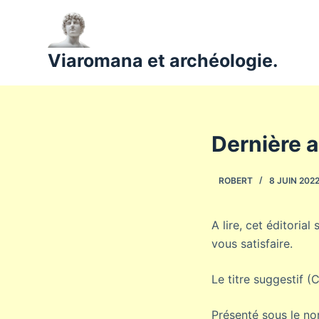
P
a
s
Viaromana et archéologie.
s
e
r
a
Dernière a
u
c
ROBERT
8 JUIN 202
o
n
t
A lire, cet éditorial
e
vous satisfaire.
n
u
Le titre suggestif (
Présenté sous le no