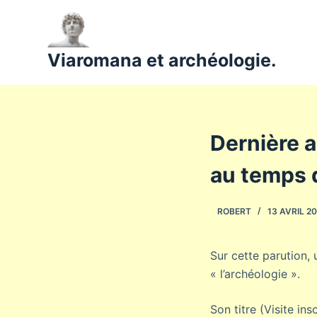
P
a
s
Viaromana et archéologie.
s
e
r
a
Dernière a
u
c
au temps d
o
n
ROBERT
13 AVRIL 2
t
e
n
Sur cette parution, 
u
« l’archéologie ».
Son titre (Visite in